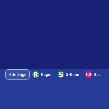
Alle Züge
Regio
S-Bahn
Bus
Bei Fragen oder Feedback zu dieser Abfahrtstafel
wenden Sie sich gerne per E-Mail an