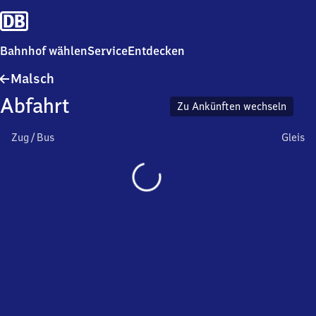
Bahnhof wählen
Service
Entdecken
Malsch
Malsch
Abfahrt
Zu Ankünften wechseln
Zug / Bus
Gleis
Wird
geladen…