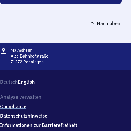
Nach oben
Adresse
Malmsheim
Malmsheim
Alte Bahnhofstraße
71272
Renningen
Malmsheim,
Alte
Bahnhofstraße,
Deutsch
English
7
1
2
Analyse verwalten
7
Compliance
2
Renningen
Datenschutzhinweise
Informationen zur Barrierefreiheit