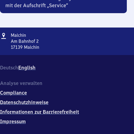
mit der Aufschrift „Service“
Adresse
Malchin
Malchin
Am Bahnhof 2
17139
Malchin
Malchin,
Am
Bahnhof
Deutsch
English
2,
1
7
Analyse verwalten
1
Compliance
3
9
Datenschutzhinweise
Malchin
Informationen zur Barrierefreiheit
Impressum