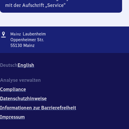
mit der Aufschrift „Service“
Adresse
Mainz-
Laubenheim
Mainz
Laubenheim
Oppenheimer Str.
55130
Mainz
Mainz-
Laubenheim,
Oppenheimer
Deutsch
English
Str.,
5
5
Analyse verwalten
1
Compliance
3
0
Datenschutzhinweise
Mainz
Informationen zur Barrierefreiheit
Impressum