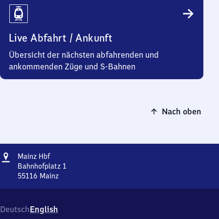
Live Abfahrt / Ankunft
Übersicht der nächsten abfahrenden und
ankommenden Züge und S-Bahnen
Nach oben
Adresse
Mainz
Mainz Hbf
Hauptbahnhof
Bahnhofplatz 1
55116
Mainz
Mainz
Hauptbahnhof,
Bahnhofplatz
Deutsch
English
1,