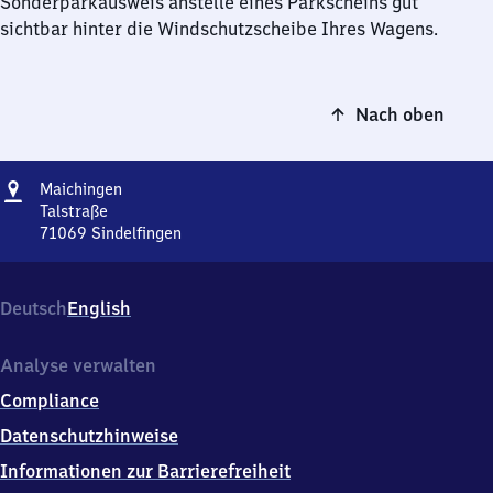
Sonderparkausweis anstelle eines Parkscheins gut
sichtbar hinter die Windschutzscheibe Ihres Wagens.
Nach oben
Adresse
Maichingen
Maichingen
Talstraße
71069
Sindelfingen
Maichingen,
Talstraße,
7
Deutsch
English
1
0
6
Analyse verwalten
9
Compliance
Sindelfingen
Datenschutzhinweise
Informationen zur Barrierefreiheit