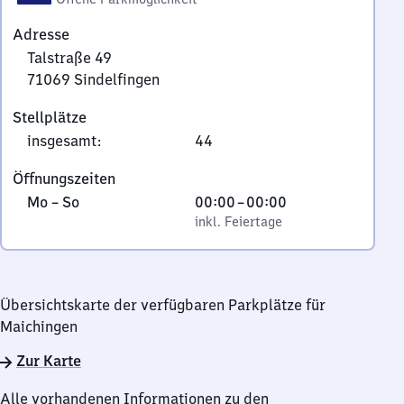
Adresse
Talstraße 49
71069
Sindelfingen
Talstraße
Stellplätze
49,
insgesamt
:
44
7
1
Öffnungszeiten
0
Montag
,
Von
Mo
–
So
00:00
–
00:00
6
bis
inkl. Feiertage
0
inkl. Feiertage
9
Sonntag
Uhr
Sindelfingen
bis
0
Übersichtskarte der verfügbaren Parkplätze für
Uhr
Maichingen
Zur Karte
Alle vorhandenen Informationen zu den