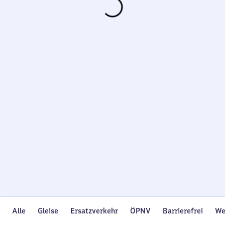
Wird
geladen…
Alle
Gleise
Ersatzverkehr
ÖPNV
Barrierefrei
We