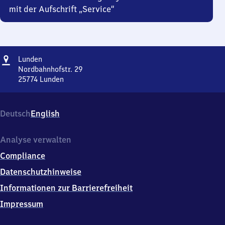
mit der Aufschrift „Service“
Adresse
Lunden
Lunden
Nordbahnhofstr. 29
25774
Lunden
Lunden,
Nordbahnhofstr.
29,
Deutsch
English
2
5
7
Analyse verwalten
7
Compliance
4
Lunden
Datenschutzhinweise
Informationen zur Barrierefreiheit
Impressum