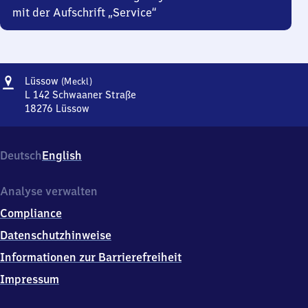
mit der Aufschrift „Service“
Adresse
Lüssow
Lüssow
(Meckl)
(Mecklenburg)
L 142 Schwaaner Straße
18276
Lüssow
Lüssow
(Mecklenburg),
L
Deutsch
English
142
Schwaaner
Straße,
Analyse verwalten
1
Compliance
8
2
Datenschutzhinweise
7
Informationen zur Barrierefreiheit
6
Lüssow
Impressum