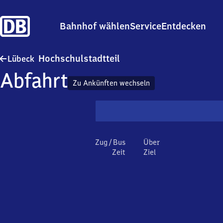
Bahnhof wählen
Service
Entdecken
Lübeck Hochschulstadtteil
Hochschulstadtteil
Lübeck
Abfahrt
Zu Ankünften wechseln
Zug / Bus
Über
Zeit
Ziel