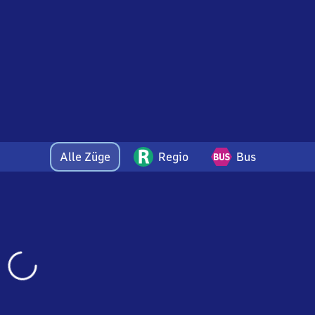
Alle Züge
Regio
Bus
Wird
geladen…