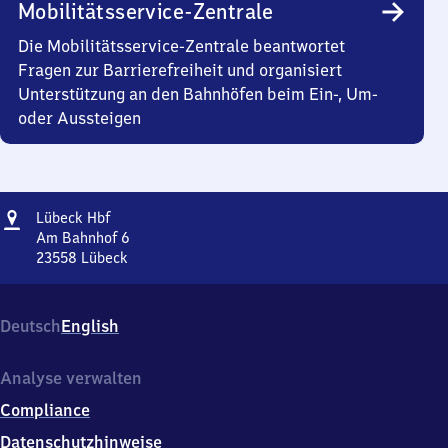
Mobilitätsservice-Zentrale
Die Mobilitätsservice-Zentrale beantwortet
Fragen zur Barrierefreiheit und organisiert
Unterstützung an den Bahnhöfen beim Ein-, Um-
oder Aussteigen
Adresse
Lübeck
Lübeck Hbf
Hauptbahnhof
Am Bahnhof 6
23558
Lübeck
Lübeck
Hauptbahnhof,
Am
Deutsch
English
Bahnhof
6,
2
Analyse verwalten
3
Compliance
5
5
Datenschutzhinweise