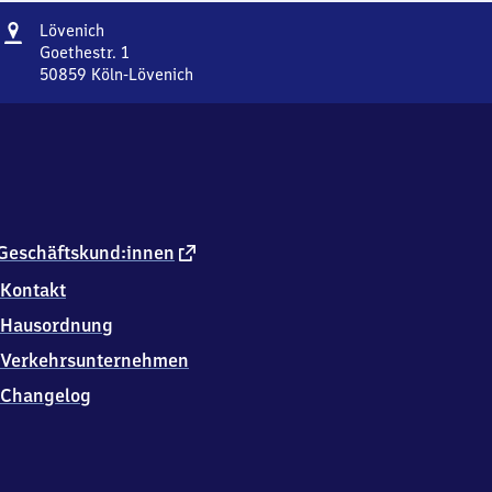
Adresse
Lövenich
Lövenich
Goethestr. 1
50859
Köln-Lövenich
Lövenich,
Goethestr.
1,
5
0
8
5
9
externer
Geschäftskund:innen
Köln-
Link
Kontakt
Lövenich
Hausordnung
Verkehrsunternehmen
Changelog