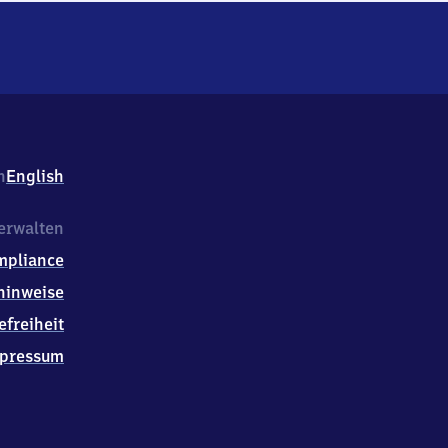
h
English
erwalten
mpliance
hinweise
efreiheit
pressum