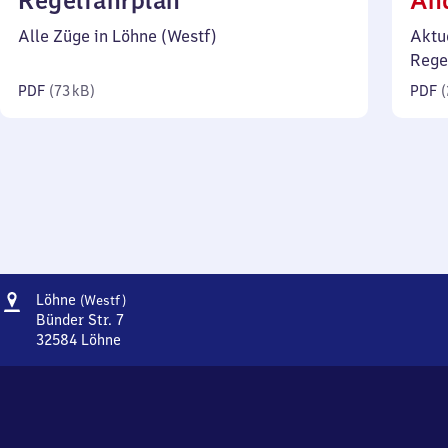
Regelfahrplan
Än
73
Alle Züge in Löhne (Westf)
Aktu
Kilobyte)
Rege
PDF
(
73 kB
)
PDF
(
Adresse
Löhne
Löhne
(Westf)
(Westfalen)
Bünder Str. 7
32584
Löhne
Löhne
(Westfalen),
Bünder
Str.
7,