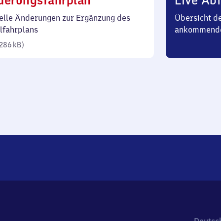
derungsfahrplan
Live Abf
286
elle Änderungen zur Ergänzung des
Übersicht d
Kilobyte)
lfahrplans
ankommend
286 kB
)