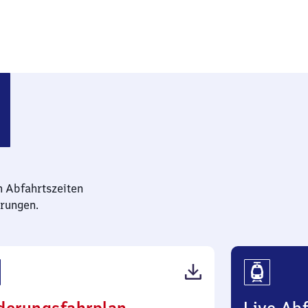
n)
n Abfahrtszeiten
rungen.
(PDF,