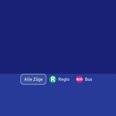
Alle Züge
Regio
Bus
Bei Fragen oder Feedback zu dieser Abfahrtstafel
wenden Sie sich gerne per E-Mail an