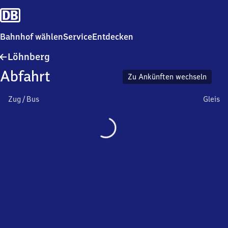
Bahnhof wählen
Service
Entdecken
Löhnberg
Löhnberg
Abfahrt
Zu Ankünften wechseln
Zug / Bus
Gleis
Wird
geladen…