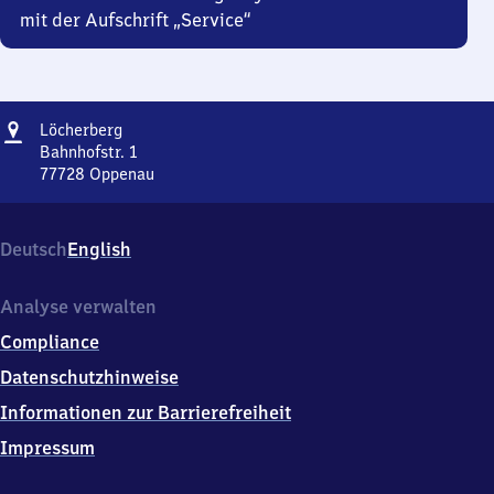
mit der Aufschrift „Service“
Adresse
Löcherberg
Löcherberg
Bahnhofstr. 1
77728
Oppenau
Löcherberg,
Bahnhofstr.
1,
Deutsch
English
7
7
7
Analyse verwalten
2
Compliance
8
Oppenau
Datenschutzhinweise
Informationen zur Barrierefreiheit
Impressum