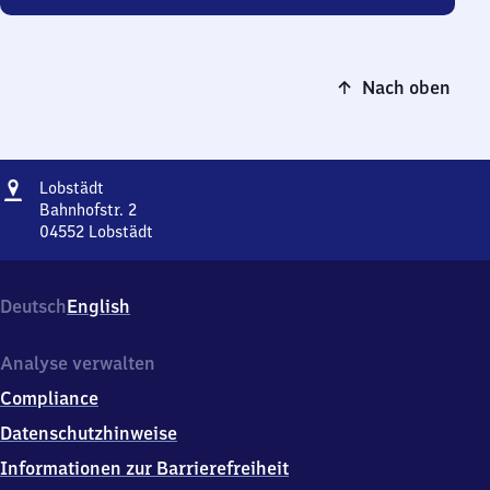
Nach oben
Adresse
Lobstädt
Lobstädt
Bahnhofstr. 2
04552
Lobstädt
Lobstädt,
Bahnhofstr.
2,
Deutsch
English
0
4
5
Analyse verwalten
5
Compliance
2
Lobstädt
Datenschutzhinweise
Informationen zur Barrierefreiheit