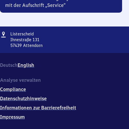
mit der Aufschrift „Service“
Adresse
Listerscheid
Listerscheid
Ihnestraße 131
57439
Attendorn
Listerscheid,
Ihnestraße
131,
Deutsch
English
5
7
4
Analyse verwalten
3
Compliance
9
Attendorn
Datenschutzhinweise
Informationen zur Barrierefreiheit
Impressum