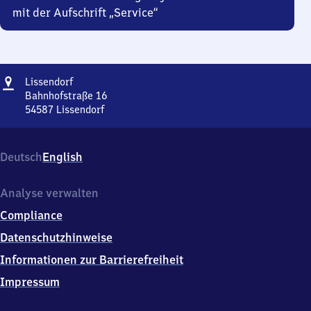
mit der Aufschrift „Service“
Adresse
Lissendorf
Lissendorf
Bahnhofstraße 16
54587
Lissendorf
Lissendorf,
Bahnhofstraße
16,
Deutsch
English
5
4
5
Analyse verwalten
8
Compliance
7
Lissendorf
Datenschutzhinweise
Informationen zur Barrierefreiheit
Impressum