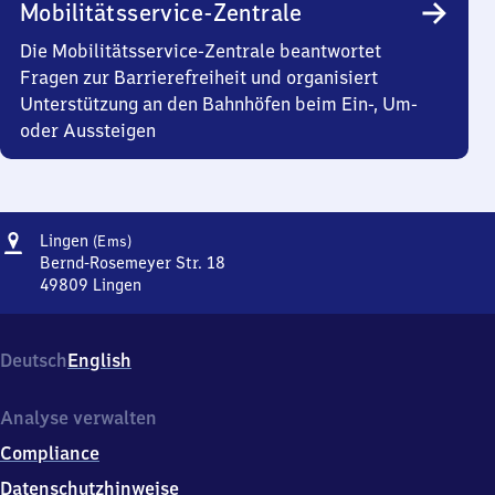
Mobilitätsservice-Zentrale
Die Mobilitätsservice-Zentrale beantwortet
Fragen zur Barrierefreiheit und organisiert
Unterstützung an den Bahnhöfen beim Ein-, Um-
oder Aussteigen
Adresse
Lingen
Lingen
(Ems)
(Ems)
Bernd-Rosemeyer Str. 18
49809
Lingen
Lingen
(Ems),
Bernd-
Deutsch
English
Rosemeyer
Str.
18,
Analyse verwalten
4
Compliance
9
8
Datenschutzhinweise