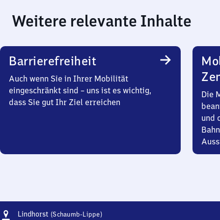
Weitere relevante Inhalte
Barrierefreiheit
Mob
Zen
Auch wenn Sie in Ihrer Mobilität
eingeschränkt sind – uns ist es wichtig,
Die 
dass Sie gut Ihr Ziel erreichen
bean
und 
Bahn
Auss
Adresse
Lindhorst
Lindhorst
(Schaumb-Lippe)