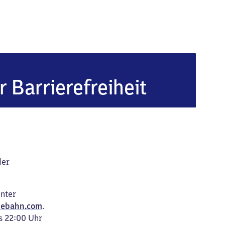
indhorst (Schaumburg-Lippe)
r Barrierefreiheit
der
unter
ebahn.com
.
s 22:00 Uhr