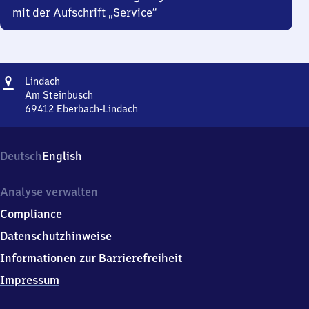
mit der Aufschrift „Service“
Adresse
Lindach
Lindach
Am Steinbusch
69412
Eberbach-Lindach
Lindach,
Am
Steinbusch,
Deutsch
English
6
9
4
Analyse verwalten
1
Compliance
2
Eberbach-
Datenschutzhinweise
Lindach
Informationen zur Barrierefreiheit
Impressum