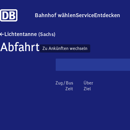
Bahnhof wählen
Service
Entdecken
Lichtentanne (Sachsen)
Lichtentanne
(Sachs)
Abfahrt
Zu Ankünften wechseln
Zug / Bus
Über
Zeit
Ziel