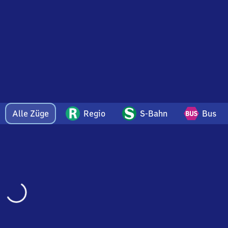
Alle Züge
Regio
S-Bahn
Bus
Wird
geladen…