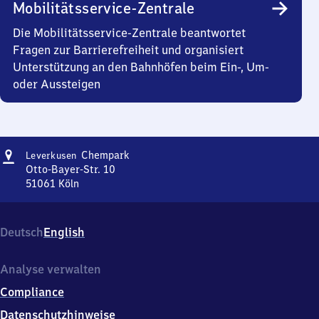
Mobilitätsservice-Zentrale
Die Mobilitätsservice-Zentrale beantwortet
Fragen zur Barrierefreiheit und organisiert
Unterstützung an den Bahnhöfen beim Ein-, Um-
oder Aussteigen
Adresse
Leverkusen
Chempark
Leverkusen
Chempark
Otto-Bayer-Str. 10
51061
Köln
Leverkusen
Chempark,
Otto-
Deutsch
English
Bayer-
Str.
10,
Analyse verwalten
5
Compliance
1
0
Datenschutzhinweise