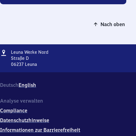
Nach oben
Adresse
Leuna
Leuna Werke Nord
Werke
Straße D
Nord
06237
Leuna
Leuna
Werke
Nord,
Deutsch
English
Straße
D,
0
Analyse verwalten
6
Compliance
2
3
Datenschutzhinweise
7
Informationen zur Barrierefreiheit
Leuna