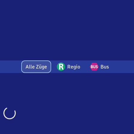
Alle Züge
Regio
Bus
Wird
geladen…