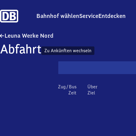
Bahnhof wählen
Service
Entdecken
Leuna Werke Nord
Leuna Werke Nord
Abfahrt
Zu Ankünften wechseln
Zug / Bus
Über
Zeit
Ziel