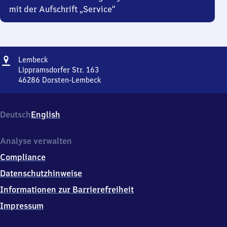
mit der Aufschrift „Service“
Adresse
Lembeck
Lembeck
Lippramsdorfer Str. 163
46286
Dorsten-Lembeck
Lembeck,
Lippramsdorfer
Str.
Deutsch
English
163,
4
6
Analyse verwalten
2
Compliance
8
6
Datenschutzhinweise
Dorsten-
Informationen zur Barrierefreiheit
Lembeck
Impressum