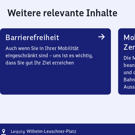
Weitere relevante Inhalte
Barrierefreiheit
Mob
Zen
Auch wenn Sie in Ihrer Mobilität
eingeschränkt sind – uns ist es wichtig,
Die 
dass Sie gut Ihr Ziel erreichen
bean
und 
Bahn
Auss
Adresse
Leipzig
Wilhelm-Leuschner-Platz
Leipzig