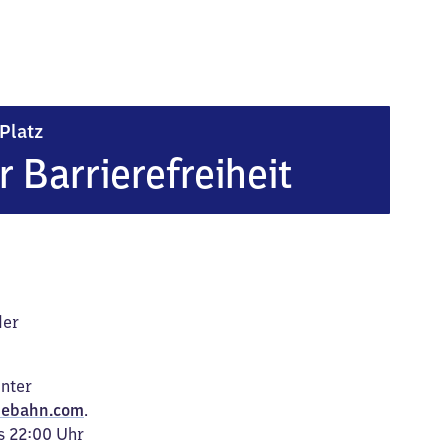
Leipzig Wilhelm-Leuschner-Platz
Platz
r Barrierefreiheit
der
unter
ebahn.com
.
s 22:00 Uhr