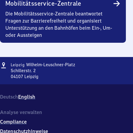
Mobilitätsservice-Zentrale
Die Mobilitätsservice-Zentrale beantwortet
Fragen zur Barrierefreiheit und organisiert
Unterstützung an den Bahnhöfen beim Ein-, Um-
oder Aussteigen
Adresse
Leipzig
Wilhelm-Leuschner-Platz
Leipzig
Wilhelm-
Schillerstr. 2
Leuschner-
04107
Leipzig
Leipzig
Platz
Wilhelm-
Leuschner-
Deutsch
English
Platz,
Schillerstr.
2,
Analyse verwalten
0
Compliance
4
1
Datenschutzhinweise