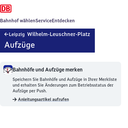
Bahnhof wählen
Service
Entdecken
Leipzig
Wilhelm-Leuschner-Platz
Leipzig
Wilhelm-
Aufzüge
Leuschner-
Platz
Bahnhöfe und Aufzüge merken
Bahnhöfe
Speichern Sie Bahnhöfe und Aufzüge in Ihrer Merkliste
und
und erhalten Sie Änderungen zum Betriebsstatus der
Aufzüge
Aufzüge per Push.
merken.
Anleitungsartikel aufrufen