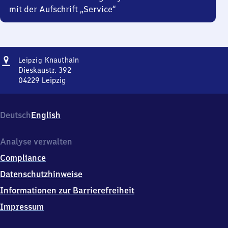
mit der Aufschrift „Service“
Adresse
Leipzig-
Knauthain
Leipzig
Knauthain
Dieskaustr. 392
04229
Leipzig
Leipzig-
Knauthain,
Dieskaustr.
Deutsch
English
392,
0
4
Analyse verwalten
2
Compliance
2
9
Datenschutzhinweise
Leipzig
Informationen zur Barrierefreiheit
Impressum