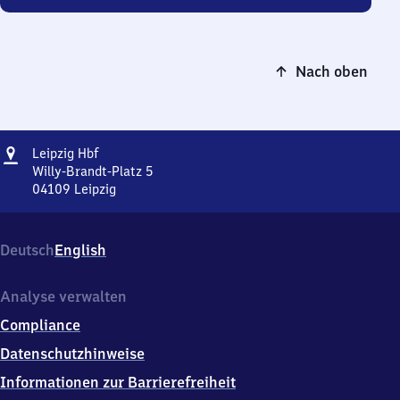
Nach oben
Adresse
Leipzig
Leipzig Hbf
Hauptbahnhof
Willy-Brandt-Platz 5
04109
Leipzig
Leipzig
Hauptbahnhof,
Willy-
Deutsch
English
Brandt-
Platz
5,
Analyse verwalten
0
Compliance
4
1
Datenschutzhinweise
0
Informationen zur Barrierefreiheit
9