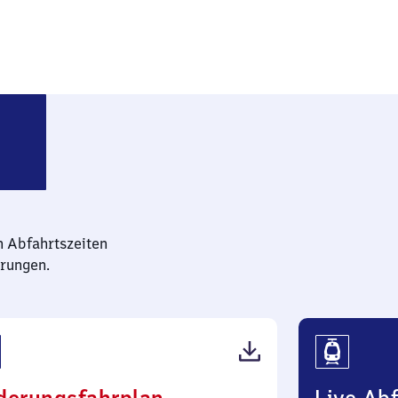
ig Grünauer Allee
n Abfahrtszeiten
rungen.
(PDF,