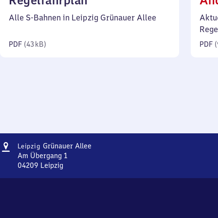
Regelfahrplan
Än
43
Alle S-Bahnen in Leipzig Grünauer Allee
Aktu
Kilobyte)
Rege
PDF
(
43 kB
)
PDF
(
Adresse
Leipzig
Grünauer Allee
Leipzig
Grünauer
Am Übergang 1
Allee
04209
Leipzig
Leipzig
Grünauer
Allee,
Am
Übergang