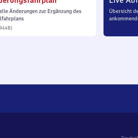
derungsfahrplan
Live Abf
94
elle Änderungen zur Ergänzung des
Übersicht d
Kilobyte)
lfahrplans
ankommende
94 kB
)