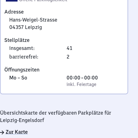
Adresse
Hans-Weigel-Strasse
04357
Leipzig
Hans-
Stellplätze
Weigel-
insgesamt
:
41
Strasse,
0
barrierefrei
:
2
4
Öffnungszeiten
3
Montag
,
Von
Mo
–
So
00:00
–
00:00
5
bis
inkl. Feiertage
0
inkl. Feiertage
7
Sonntag
Uhr
Leipzig
bis
0
Übersichtskarte der verfügbaren Parkplätze für
Uhr
Leipzig-Engelsdorf
Zur Karte