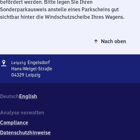
befördert werden. Bitte legen Sie Ihren
Sonderparkausweis anstelle eines Parkscheins gut
sichtbar hinter die Windschutzscheibe Ihres Wagens.
Nach oben
Adresse
Leipzig-
Engelsdorf
Leipzig
Engelsdorf
Hans-Weigel-Straße
04329
Leipzig
Leipzig-
Engelsdorf,
Hans-
Deutsch
English
Weigel-
Straße,
0
Analyse verwalten
4
Compliance
3
2
Datenschutzhinweise
9