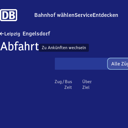
Bahnhof wählen
Service
Entdecken
Leipzig-Engelsdorf
Engelsdorf
Leipzig
Abfahrt
Zu Ankünften wechseln
Alle Zü
Zug / Bus
Über
Zeit
Ziel