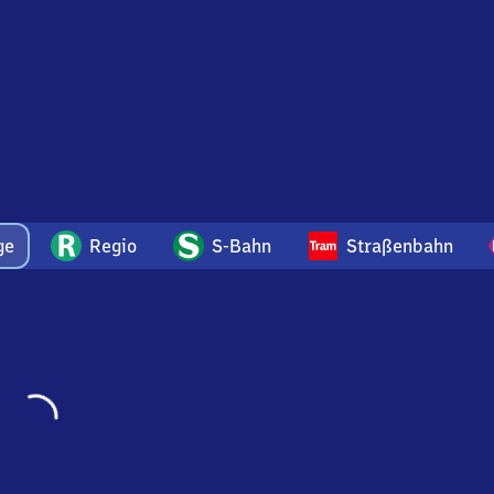
ge
Regio
S-Bahn
Straßenbahn
Wird
geladen…