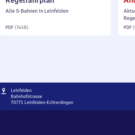
Regelfahrplan
Än
74
Alle S-Bahnen in Leinfelden
Aktu
Kilobyte)
Rege
PDF
(
74 kB
)
PDF
(
Adresse
Leinfelden
Leinfelden
Bahnhofstrasse
70771
Leinfelden-Echterdingen
Leinfelden,
Bahnhofstrasse,
7
0
7