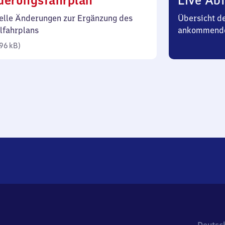
derungsfahrplan
Live Abf
96
elle Änderungen zur Ergänzung des
Übersicht d
Kilobyte)
lfahrplans
ankommende
96 kB
)