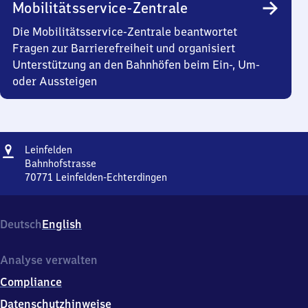
Mobilitätsservice-Zentrale
Die Mobilitätsservice-Zentrale beantwortet
Fragen zur Barrierefreiheit und organisiert
Unterstützung an den Bahnhöfen beim Ein-, Um-
oder Aussteigen
Adresse
Leinfelden
Leinfelden
Bahnhofstrasse
70771
Leinfelden-Echterdingen
Leinfelden,
Bahnhofstrasse,
7
Deutsch
English
0
7
7
Analyse verwalten
1
Compliance
Leinfelden-
Echterdingen
Datenschutzhinweise