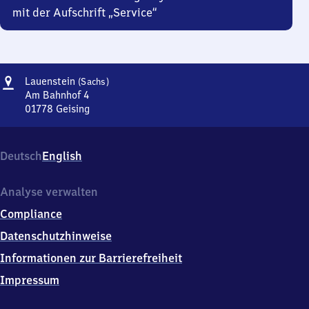
mit der Aufschrift „Service“
Adresse
Lauenstein
Lauenstein
(Sachs)
(Sachsen)
Am Bahnhof 4
01778
Geising
Lauenstein
(Sachsen),
Am
Deutsch
English
Bahnhof
4,
0
Analyse verwalten
1
Compliance
7
7
Datenschutzhinweise
8
Informationen zur Barrierefreiheit
Geising
Impressum