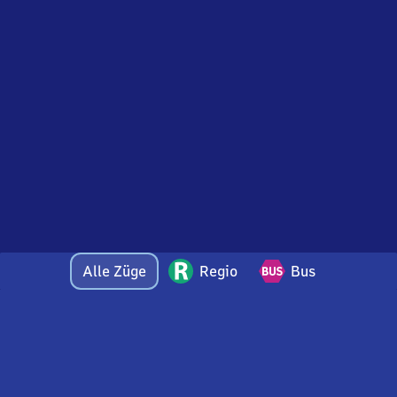
Alle Züge
Regio
Bus
Bei Fragen oder Feedback zu dieser Abfahrtstafel
wenden Sie sich gerne per E-Mail an