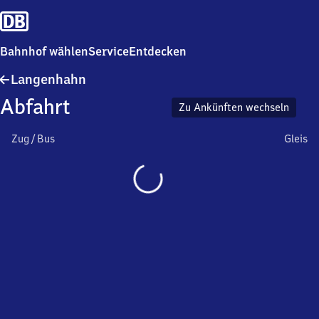
Bahnhof wählen
Service
Entdecken
Langenhahn
Langenhahn
Abfahrt
Zu Ankünften wechseln
Zug / Bus
Gleis
Wird
geladen…