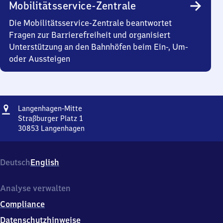
Mobilitätsservice-Zentrale
Die Mobilitätsservice-Zentrale beantwortet
Fragen zur Barrierefreiheit und organisiert
Unterstützung an den Bahnhöfen beim Ein-, Um-
oder Aussteigen
Adresse
Langenhagen-
Langenhagen-Mitte
Mitte
Straßburger Platz 1
30853
Langenhagen
Langenhagen-
Mitte,
Straßburger
Deutsch
English
Platz
1,
3
Analyse verwalten
0
Compliance
8
5
Datenschutzhinweise