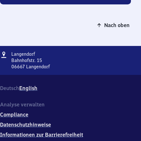
Nach oben
Adresse
Langendorf
Langendorf
Bahnhofstr. 15
06667
Langendorf
Langendorf,
Bahnhofstr.
15,
Deutsch
English
0
6
6
Analyse verwalten
6
Compliance
7
Langendorf
Datenschutzhinweise
Informationen zur Barrierefreiheit