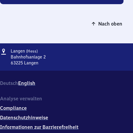
Nach oben
Adresse
Langen
Langen
(Hess)
(Hessen)
Bahnhofsanlage 2
63225
Langen
Langen
(Hessen),
Bahnhofsanlage
Deutsch
English
2,
6
3
Analyse verwalten
2
Compliance
2
5
Datenschutzhinweise
Langen
Informationen zur Barrierefreiheit