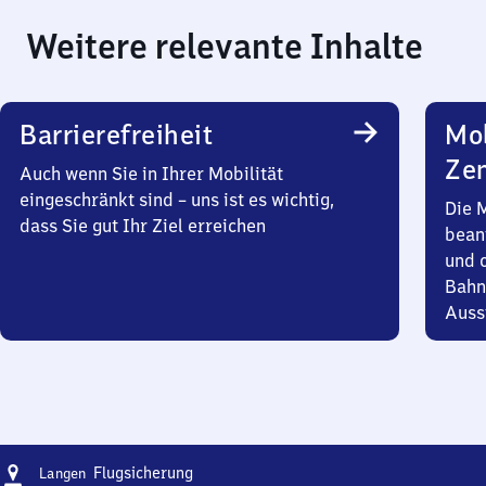
Weitere relevante Inhalte
Barrierefreiheit
Mob
Zen
Auch wenn Sie in Ihrer Mobilität
eingeschränkt sind – uns ist es wichtig,
Die 
dass Sie gut Ihr Ziel erreichen
bean
und 
Bahn
Auss
Adresse
Langen-
Flugsicherung
Langen