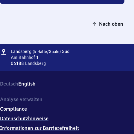
Nach oben
Adresse
Landsberg
Landsberg
Süd
(b Halle/​Saale)
(bei
Am Bahnhof 1
Halle/Saale)
06188
Landsberg
Landsberg
Süd
(bei
Halle/Saale)
Deutsch
English
Süd,
Am
Bahnhof
Analyse verwalten
1,
Compliance
0
6
Datenschutzhinweise
1
Informationen zur Barrierefreiheit
8