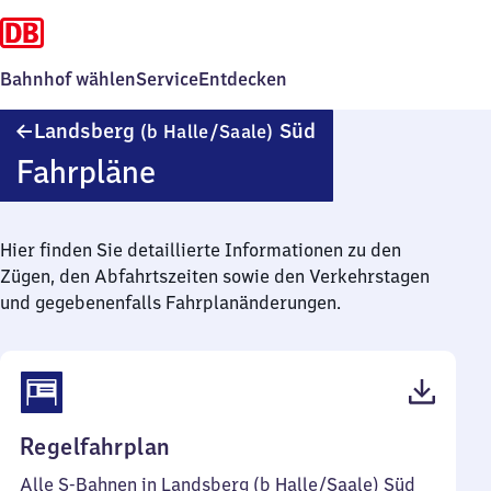
Bahnhof wählen
Service
Entdecken
Landsberg
Landsberg
Süd
(b Halle/​Saale)
(bei
Fahrpläne
Halle/Saale)
Süd
Hier finden Sie detaillierte Informationen zu den
Zügen, den Abfahrtszeiten sowie den Verkehrstagen
und gegebenenfalls Fahrplanänderungen.
(PDF,
Regelfahrplan
37
Alle S-Bahnen in Landsberg (b Halle/​Saale) Süd