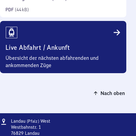
Kilobyte)
PDF
(
44 kB
)
Live Abfahrt / Ankunft
Übersicht der nächsten abfahrenden und
ankommenden Züge
Nach oben
Adresse
Landau
Landau
West
(Pfalz)
(Pfalz)
Westbahnstr. 1
West
76829
Landau