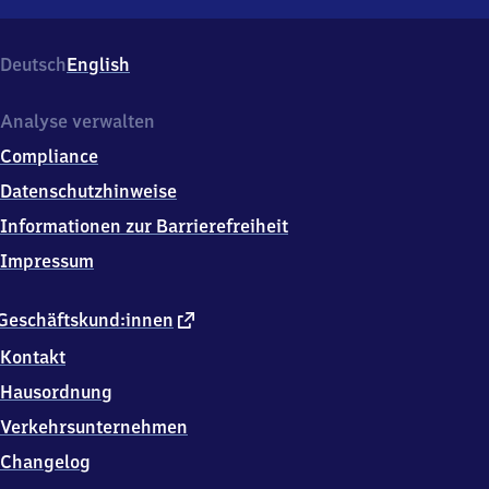
Landau
(Pfalz)
West,
Deutsch
English
Westbahnstr.
1,
7
Analyse verwalten
6
Compliance
8
2
Datenschutzhinweise
9
Informationen zur Barrierefreiheit
Landau
Impressum
externer
Geschäftskund:innen
Link
Kontakt
Hausordnung
Verkehrsunternehmen
Changelog