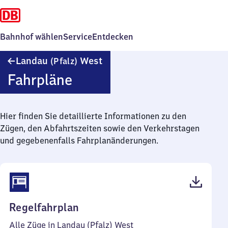
Bahnhof wählen
Service
Entdecken
Landau
Landau
West
(Pfalz)
(Pfalz)
Fahrpläne
West
Hier finden Sie detaillierte Informationen zu den
Zügen, den Abfahrtszeiten sowie den Verkehrstagen
und gegebenenfalls Fahrplanänderungen.
(PDF,
Regelfahrplan
44
Alle Züge in Landau (Pfalz) West