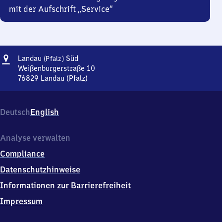
mit der Aufschrift „Service“
Adresse
Landau
Landau
Süd
(Pfalz)
(Pfalz)
Weißenburgerstraße 10
Süd
76829
Landau (Pfalz)
Landau
(Pfalz)
Süd,
Deutsch
English
Weißenburgerstraße
10,
7
Analyse verwalten
6
Compliance
8
2
Datenschutzhinweise
9
Informationen zur Barrierefreiheit
Landau
(Pfalz)
Impressum