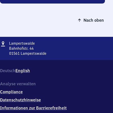
Nach oben
Adresse
Lampertswalde
Lampertswalde
Bahnhofstr. 44
01561
Lampertswalde
Lampertswalde,
Bahnhofstr.
44,
Deutsch
English
0
1
5
Analyse verwalten
6
Compliance
1
Lampertswalde
Datenschutzhinweise
Informationen zur Barrierefreiheit