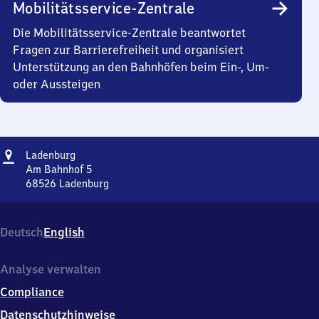
Mobilitätsservice-Zentrale
Die Mobilitätsservice-Zentrale beantwortet
Fragen zur Barrierefreiheit und organisiert
Unterstützung an den Bahnhöfen beim Ein-, Um-
oder Aussteigen
Adresse
Ladenburg
Ladenburg
Am Bahnhof 5
68526
Ladenburg
Ladenburg,
Am
Bahnhof
Deutsch
English
5,
6
8
Analyse verwalten
5
Compliance
2
6
Datenschutzhinweise