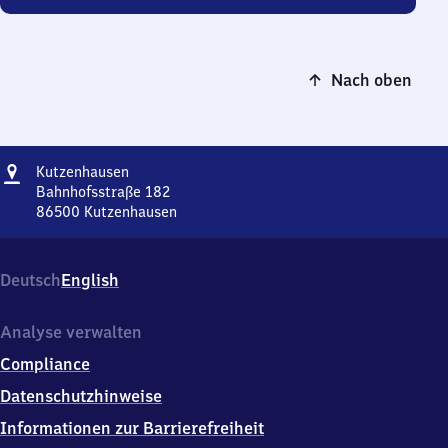
Nach oben
Adresse
Kutzenhausen
Kutzenhausen
Bahnhofsstraße 182
86500
Kutzenhausen
Kutzenhausen,
Bahnhofsstraße
182,
Deutsch
English
8
6
5
Analyse verwalten
0
Compliance
0
Kutzenhausen
Datenschutzhinweise
Informationen zur Barrierefreiheit