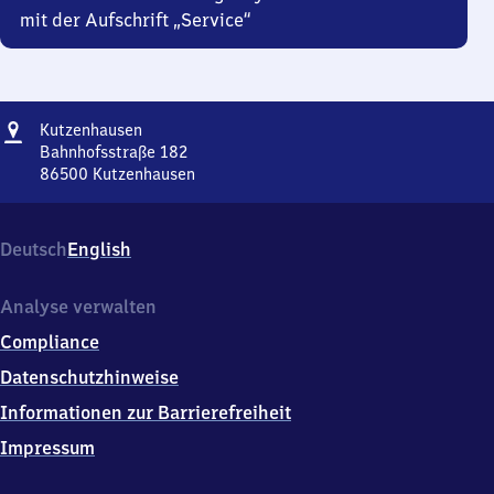
mit der Aufschrift „Service“
Adresse
Kutzenhausen
Kutzenhausen
Bahnhofsstraße 182
86500
Kutzenhausen
Kutzenhausen,
Bahnhofsstraße
182,
Deutsch
English
8
6
5
Analyse verwalten
0
Compliance
0
Kutzenhausen
Datenschutzhinweise
Informationen zur Barrierefreiheit
Impressum