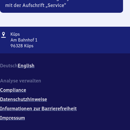
mit der Aufschrift „Service“
Adresse
Küps
Küps
Am Bahnhof 1
96328
Küps
Küps,
Am
Bahnhof
Deutsch
English
1,
9
6
Analyse verwalten
3
Compliance
2
8
Datenschutzhinweise
Küps
Informationen zur Barrierefreiheit
Impressum