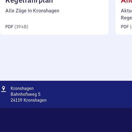
Regelfahrplan
Än
39
Alle Züge in Kronshagen
Aktu
Kilobyte)
Rege
PDF
(
39 kB
)
PDF
(
Adresse
Kronshagen
Kronshagen
Bahnhofsweg 5
24119
Kronshagen
Kronshagen,
Bahnhofsweg
5,
2
4