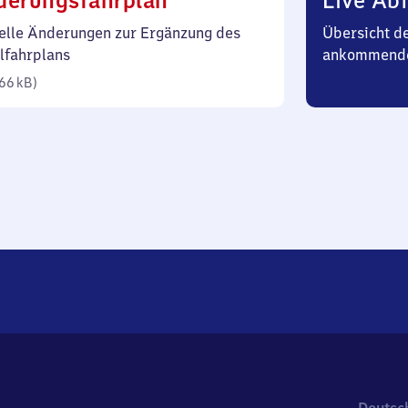
derungsfahrplan
Live Abf
66
elle Änderungen zur Ergänzung des
Übersicht d
Kilobyte)
lfahrplans
ankommend
66 kB
)